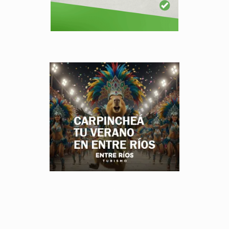
.
.
.