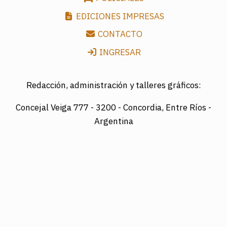
EDICIONES IMPRESAS
CONTACTO
INGRESAR
Redacción, administración y talleres gráficos:
Concejal Veiga 777 -
3200 - Concordia, Entre Ríos -
Argentina
Director: LUIS A. MAZURIER
Registro Nacional de la Propiedad Intelectual
Nº095351
Es una edición de COTRAPRETEL LTDA., protegida
por la Ley Nacional 11.723 de Derechos de Autor.