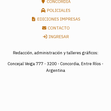
CONCORDIA
POLICIALES
EDICIONES IMPRESAS
CONTACTO
INGRESAR
Redacción, administración y talleres gráficos:
Concejal Veiga 777 -
3200 - Concordia, Entre Ríos -
Argentina
Director: LUIS A. MAZURIER
Registro Nacional de la Propiedad Intelectual
Nº095351
Es una edición de COTRAPRETEL LTDA., protegida