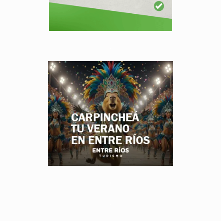
.
.
.