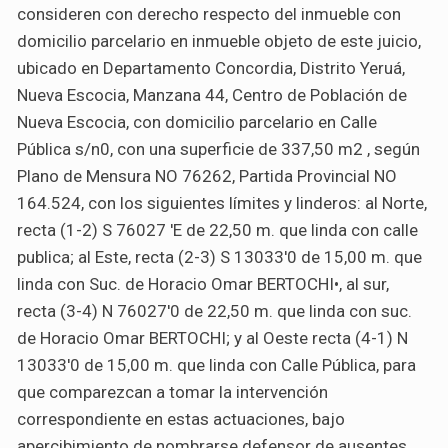
consideren con derecho respecto del inmueble con
domicilio parcelario en inmueble objeto de este juicio,
ubicado en Departamento Concordia, Distrito Yeruá,
Nueva Escocia, Manzana 44, Centro de Población de
Nueva Escocia, con domicilio parcelario en Calle
Pública s/n
0
, con una superficie de 337,50 m2 , según
Plano de Mensura N
O
76262, Partida Provincial N
O
164.524, con los siguientes límites y linderos: al Norte,
recta (1-2) S 76
0
27 'E de 22,50 m. que linda con calle
publica; al Este, recta (2-3) S 13
0
33'0 de 15,00 m. que
linda con Suc. de Horacio Omar BERTOCHI•, al sur,
recta (3-4) N 76
0
27'0 de 22,50 m. que linda con suc.
de Horacio Omar BERTOCHI; y al Oeste recta (4-1) N
13
0
33'0 de 15,00 m. que linda con Calle Pública, para
que comparezcan a tomar la intervención
correspondiente en estas actuaciones,
bajo
apercibimiento de nombrarse defensor de ausentes.