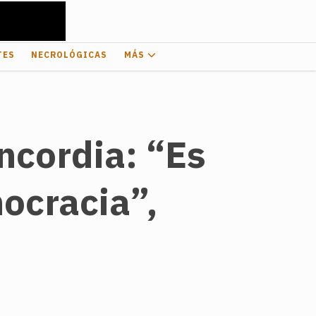
TES
NECROLÓGICAS
MÁS
ncordia: “Es
mocracia”,