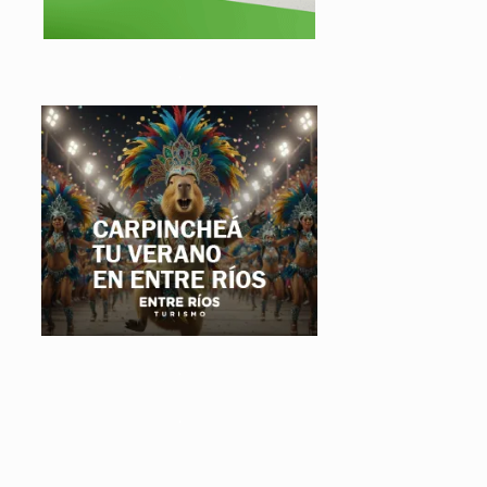
.
.
.