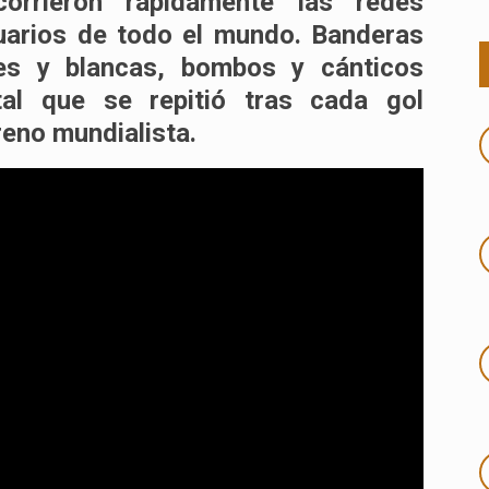
orrieron rápidamente las
redes
uarios de todo el mundo. Banderas
tes y blancas, bombos y cánticos
al que se repitió tras cada gol
reno mundialista.