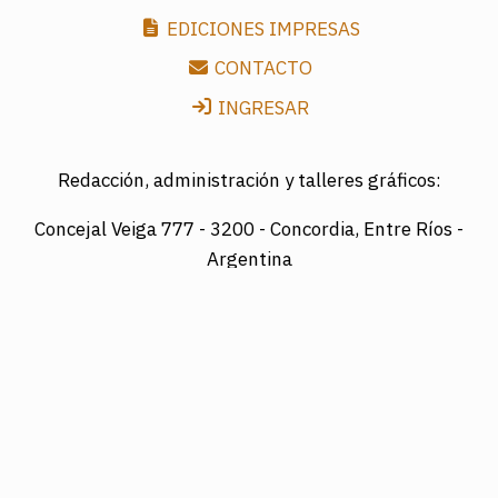
EDICIONES IMPRESAS
CONTACTO
INGRESAR
Redacción, administración y talleres gráficos:
Concejal Veiga 777 -
3200 - Concordia, Entre Ríos -
Argentina
Director: LUIS A. MAZURIER
Registro Nacional de la Propiedad Intelectual
Nº095351
Es una edición de COTRAPRETEL LTDA., protegida
por la Ley Nacional 11.723 de Derechos de Autor.