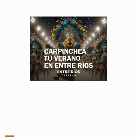
.
.
.