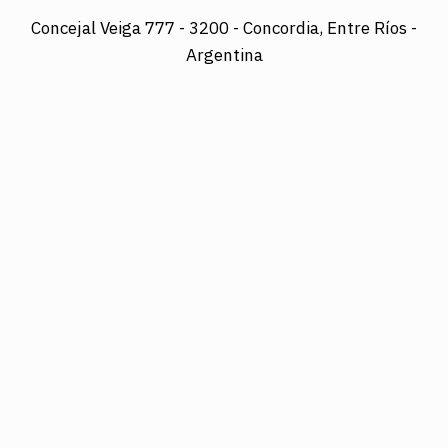
Concejal Veiga 777 -
3200 - Concordia, Entre Ríos -
Argentina
Director: LUIS A. MAZURIER
Registro Nacional de la Propiedad Intelectual
Nº095351
Es una edición de COTRAPRETEL LTDA., protegida
por la Ley Nacional 11.723 de Derechos de Autor.
Edición digital: www.diarioelsol.com.ar
03456023678
Concejal Veiga 777