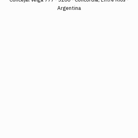
Argentina
Director: LUIS A. MAZURIER
Registro Nacional de la Propiedad Intelectual
Nº095351
Es una edición de COTRAPRETEL LTDA., protegida
por la Ley Nacional 11.723 de Derechos de Autor.
Edición digital: www.diarioelsol.com.ar
03456023678
Concejal Veiga 777
morettimazurierluis@gmail.com