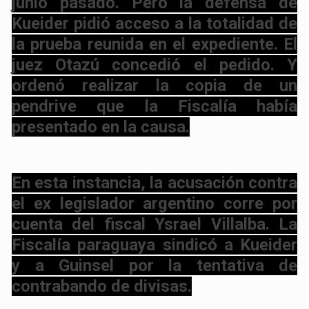
junio pasado. Pero la defensa de
Kueider pidió acceso a la totalidad de
la prueba reunida en el expediente. El
juez Otazú concedió el pedido. Y
ordenó realizar la copia de un
pendrive que la Fiscalía había
presentado en la causa.
En esta instancia, la acusación contra
el ex legislador argentino corre por
cuenta del fiscal Ysrael Villalba. La
Fiscalía paraguaya sindicó a Kueider
y a Guinsel por la tentativa de
contrabando de divisas.