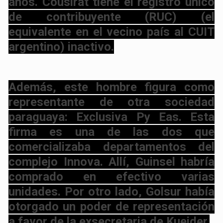
años. Cousirat tiene el registro único
de contribuyente (RUC) (el
equivalente en el vecino país al CUIT
argentino) inactivo.
Además, este hombre figura como
representante de otra sociedad
paraguaya: Exclusiva Py Eas. Esta
firma es una de las dos que
comercializaba departamentos del
complejo Innova. Allí, Guinsel habría
comprado en efectivo varias
unidades. Por otro lado, Golsur había
otorgado un poder de representación
a favor de la exsecretaria de Kueider.