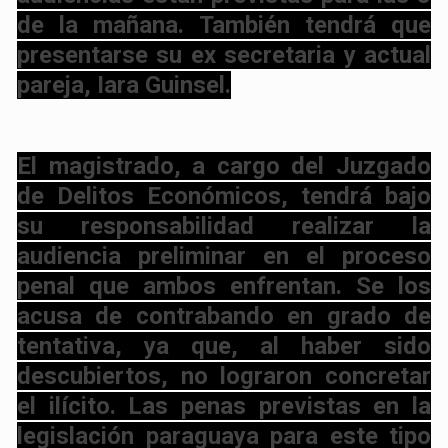
de la mañana. También tendrá que
presentarse su ex secretaria y actual
pareja, Iara Guinsel.
El magistrado, a cargo del Juzgado
de Delitos Económicos, tendrá bajo
su responsabilidad realizar la
audiencia preliminar en el proceso
penal que ambos enfrentan. Se los
acusa de contrabando en grado de
tentativa, ya que, al haber sido
descubiertos, no lograron concretar
el ilícito. Las penas previstas en la
legislación paraguaya para este tipo