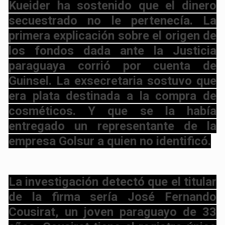
Kueider ha sostenido que el dinero
secuestrado no le pertenecía. La
primera explicación sobre el origen de
los fondos dada ante la Justicia
paraguaya corrió por cuenta de
Guinsel. La exsecretaria sostuvo que
era plata destinada a la compra de
cosméticos. Y que se la había
entregado un representante de la
empresa Golsur a quien no identificó.
La investigación detectó que el titular
de la firma sería José Fernando
Cousirat, un joven paraguayo de 33