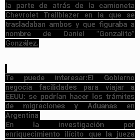
la parte de atrás de la camioneta
Chevrolet Trailblazer en la que se
trasladaban ambos y que figuraba a
nombre de Daniel “Gonzalito”
González.
Te puede interesar:El Gobierno
negocia facilidades para viajar a
EEUU: se podrían hacer los trámites
de migraciones y Aduanas en
Argentina
En la investigación por
enriquecimiento ilícito que la jueza