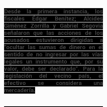
Desde la primera instancia, los
fiscales Édgar Benítez; Alcides
Giménez Zorrilla y Gabriel Segovia
señalaron que las acciones de los
acusados estuvieron dirigidas a
“ocultar las sumas de dinero en el
sentido de no ingresar por las vías
legales un instrumento que, por su
valor, debe ser declarado”. Para la
legislación del vecino país, el
efectivo se considera una
mercadería.