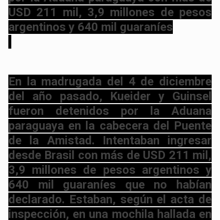
USD 211 mil, 3,9 millones de pesos
argentinos y 640 mil guaraníes
En la madrugada del 4 de diciembre
del año pasado, Kueider y Guinsel
fueron detenidos por la Aduana
paraguaya en la cabecera del Puente
de la Amistad. Intentaban ingresar
desde Brasil con más de USD 211 mil,
3,9 millones de pesos argentinos y
640 mil guaraníes que no habían
declarado. Estaban, según el acta de
inspección, en una mochila hallada en