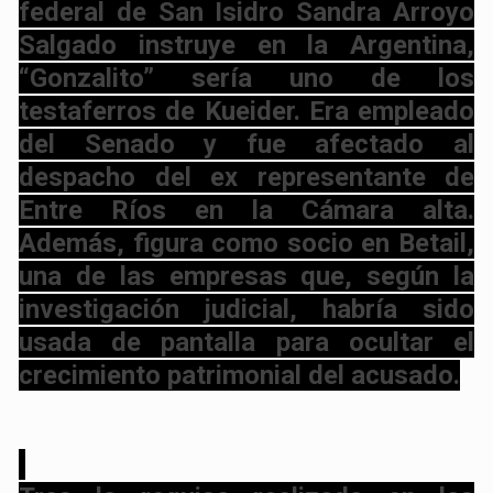
federal de San Isidro Sandra Arroyo
Salgado instruye en la Argentina,
“Gonzalito” sería uno de los
testaferros de Kueider. Era empleado
del Senado y fue afectado al
despacho del ex representante de
Entre Ríos en la Cámara alta.
Además, figura como socio en Betail,
una de las empresas que, según la
investigación judicial, habría sido
usada de pantalla para ocultar el
crecimiento patrimonial del acusado.