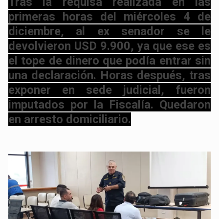
Tras la requisa realizada en las
primeras horas del miércoles 4 de
diciembre, al ex senador se le
devolvieron USD 9.900, ya que ese es
el tope de dinero que podía entrar sin
una declaración. Horas después, tras
exponer en sede judicial, fueron
imputados por la Fiscalía. Quedaron
en arresto domiciliario.