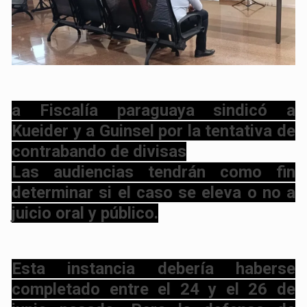
a Fiscalía paraguaya sindicó a
Kueider y a Guinsel por la tentativa de
contrabando de divisas
Las audiencias tendrán como fin
determinar si el caso se eleva o no a
juicio oral y público.
Esta instancia debería haberse
completado entre el 24 y el 26 de