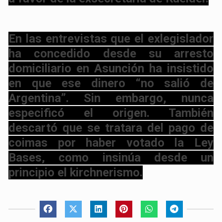
En las entrevistas que el exlegislador
ha concedido desde su arresto
domiciliario en Asunción ha insistido
en que ese dinero “no salió de
Argentina”. Sin embargo, nunca
especificó el origen. También
descartó que se tratara del pago de
coimas por haber votado la Ley
Bases, como insinúa desde un
principio el kirchnerismo.