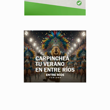
.
.
.