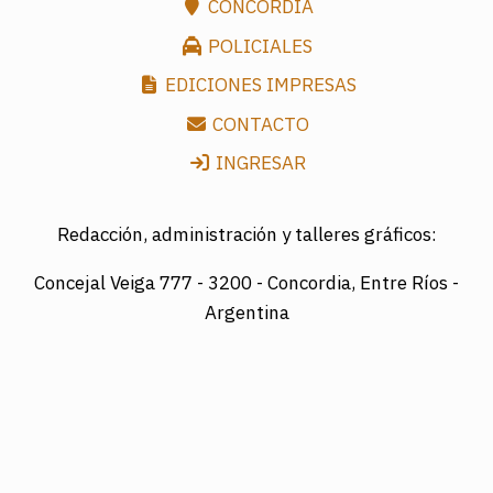
CONCORDIA
POLICIALES
EDICIONES IMPRESAS
CONTACTO
INGRESAR
Redacción, administración y talleres gráficos:
Concejal Veiga 777 -
3200 - Concordia, Entre Ríos -
Argentina
Director: LUIS A. MAZURIER
Registro Nacional de la Propiedad Intelectual
Nº095351
Es una edición de COTRAPRETEL LTDA., protegida