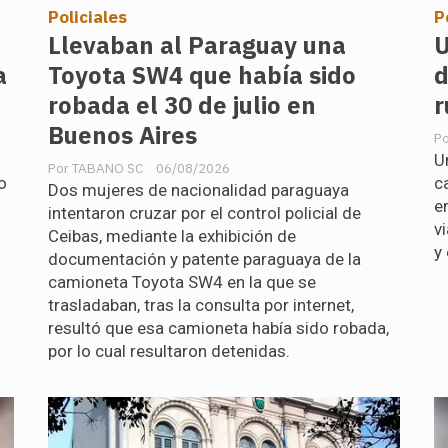
Policiales
P
Llevaban al Paraguay una
U
a
Toyota SW4 que había sido
d
robada el 30 de julio en
r
Buenos Aires
U
TABANO SC
06/08/2026
o
c
Dos mujeres de nacionalidad paraguaya
e
intentaron cruzar por el control policial de
v
Ceibas, mediante la exhibición de
y
documentación y patente paraguaya de la
camioneta Toyota SW4 en la que se
trasladaban, tras la consulta por internet,
resultó que esa camioneta había sido robada,
por lo cual resultaron detenidas.