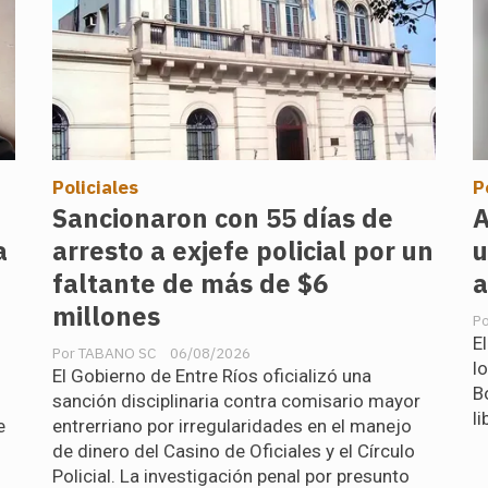
Policiales
P
Sancionaron con 55 días de
A
a
arresto a exjefe policial por un
u
faltante de más de $6
a
millones
E
TABANO SC
06/08/2026
l
El Gobierno de Entre Ríos oficializó una
B
sanción disciplinaria contra comisario mayor
li
e
entrerriano por irregularidades en el manejo
de dinero del Casino de Oficiales y el Círculo
Policial. La investigación penal por presunto