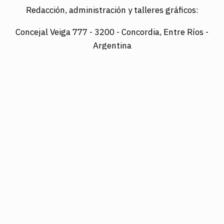
Redacción, administración y talleres gráficos:
Concejal Veiga 777 -
3200 - Concordia, Entre Ríos -
Argentina
Director: LUIS A. MAZURIER
Registro Nacional de la Propiedad Intelectual
Nº095351
Es una edición de COTRAPRETEL LTDA., protegida
por la Ley Nacional 11.723 de Derechos de Autor.
Edición digital: www.diarioelsol.com.ar