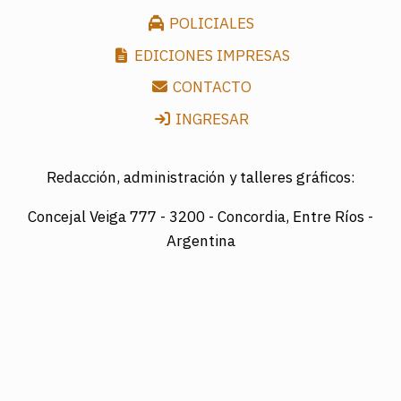
POLICIALES
EDICIONES IMPRESAS
CONTACTO
INGRESAR
Redacción, administración y talleres gráficos:
Concejal Veiga 777 -
3200 - Concordia, Entre Ríos -
Argentina
Director: LUIS A. MAZURIER
Registro Nacional de la Propiedad Intelectual
Nº095351
Es una edición de COTRAPRETEL LTDA., protegida