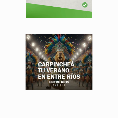
.
.
.