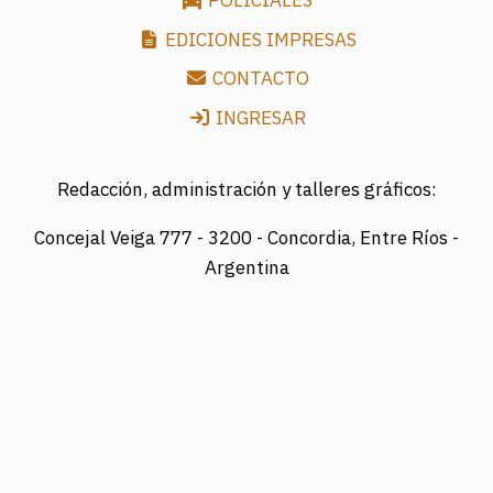
POLICIALES
EDICIONES IMPRESAS
CONTACTO
INGRESAR
Redacción, administración y talleres gráficos:
Concejal Veiga 777 -
3200 - Concordia, Entre Ríos -
Argentina
Director: LUIS A. MAZURIER
Registro Nacional de la Propiedad Intelectual
Nº095351
Es una edición de COTRAPRETEL LTDA., protegida
por la Ley Nacional 11.723 de Derechos de Autor.