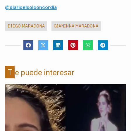
@diarioelsolconcordia
DIEGO MARADONA
GIANINNA MARADONA
Te puede interesar