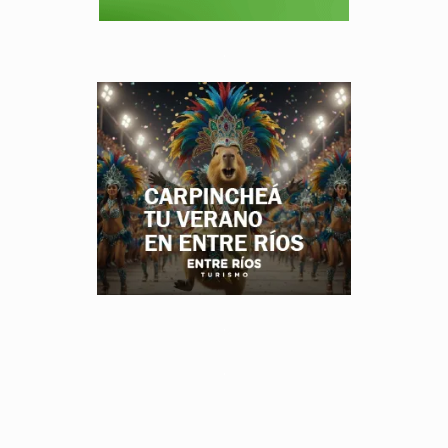
.
.
.