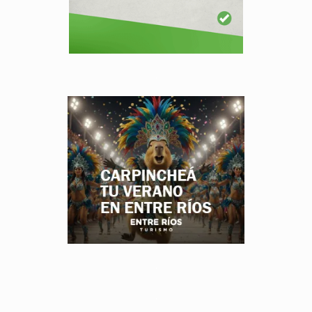
.
.
.