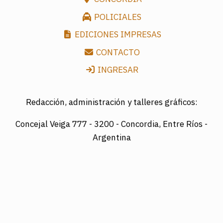
POLICIALES
EDICIONES IMPRESAS
CONTACTO
INGRESAR
Redacción, administración y talleres gráficos:
Concejal Veiga 777 -
3200 - Concordia, Entre Ríos -
Argentina
Director: LUIS A. MAZURIER
Registro Nacional de la Propiedad Intelectual
Nº095351
Es una edición de COTRAPRETEL LTDA., protegida