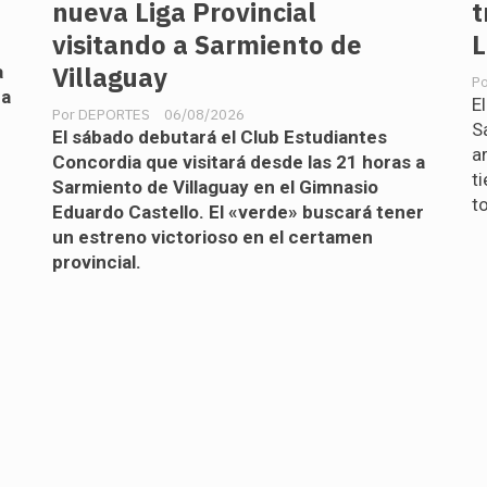
nueva Liga Provincial
t
visitando a Sarmiento de
L
Villaguay
a
ca
E
DEPORTES
06/08/2026
S
El sábado debutará el Club Estudiantes
a
Concordia que visitará desde las 21 horas a
t
Sarmiento de Villaguay en el Gimnasio
t
Eduardo Castello. El «verde» buscará tener
un estreno victorioso en el certamen
provincial.