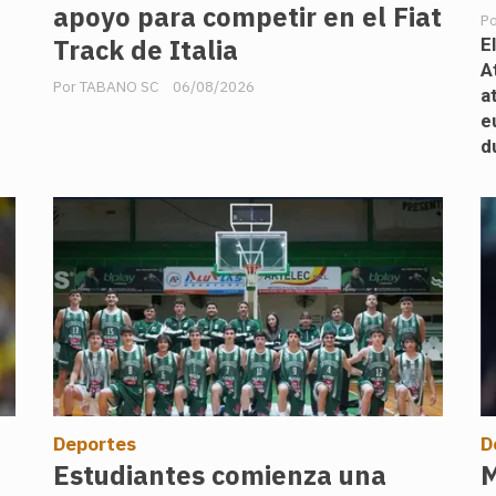
apoyo para competir en el Fiat
Track de Italia
E
A
TABANO SC
06/08/2026
a
e
d
Deportes
D
Estudiantes comienza una
M