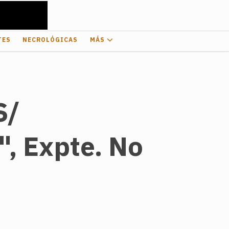
TES
NECROLÓGICAS
MÁS
S/
 Expte. No