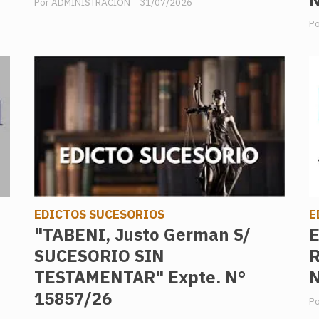
N
ADMINISTRACION
31/07/2026
EDICTOS SUCESORIOS
E
"TABENI, Justo German S/
E
SUCESORIO SIN
R
TESTAMENTAR" Expte. N°
N
15857/26