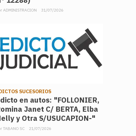
° 12288)
ADMINISTRACION
31/07/2026
DICTOS SUCESORIOS
dicto en autos: "FOLLONIER,
omina Janet C/ BERTA, Elba
elly y Otra S/USUCAPION-"
TABANO SC
21/07/2026