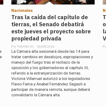
Nacionales
N
Tras la caída del capítulo de
T
tierras, el Senado debatirá
o
este jueves el proyecto sobre
l
propiedad privada
V
TABANO SC
06/08/2026
a
La Cámara alta sesionará desde las 14 para
de
tratar cambios en desalojos, expropiaciones y
manejo del fuego tras el rechazo de la
oposición y los gobernadores al capítulo III,
referido a la extranjerización de tierras.
Victoria Villarruel autorizó a los legisladores
Flavio Fama y Anabel Fernández Sagasti a
participar de manera remota, aunque deberá
convalidarlo la Cámara alta.