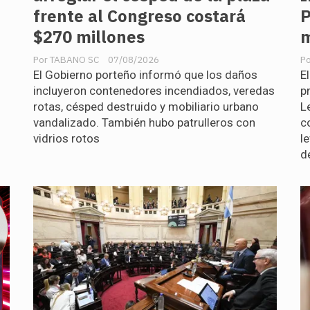
frente al Congreso costará
P
$270 millones
TABANO SC
07/08/2026
El Gobierno porteño informó que los daños
E
incluyeron contenedores incendiados, veredas
p
rotas, césped destruido y mobiliario urbano
L
vandalizado. También hubo patrulleros con
c
vidrios rotos
l
d