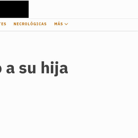
TES
NECROLÓGICAS
MÁS
a su hija