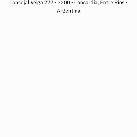
Concejal Veiga 777 -
3200 - Concordia, Entre Ríos -
Argentina
Director: LUIS A. MAZURIER
Registro Nacional de la Propiedad Intelectual
Nº095351
Es una edición de COTRAPRETEL LTDA., protegida
por la Ley Nacional 11.723 de Derechos de Autor.
Edición digital: www.diarioelsol.com.ar
03456023678
Concejal Veiga 777