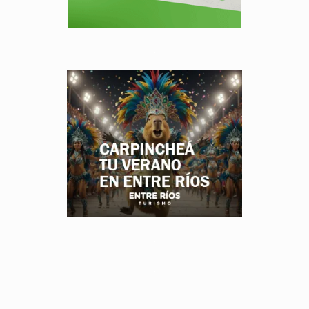
.
.
.