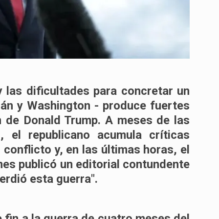
 las dificultades para concretar un
rán y Washington - produce fuertes
ón de Donald Trump. A meses de las
, el republicano acumula críticas
conflicto y, en las últimas horas, el
es publicó un editorial contundente
erdió esta guerra".
 fin a la guerra de cuatro meses del