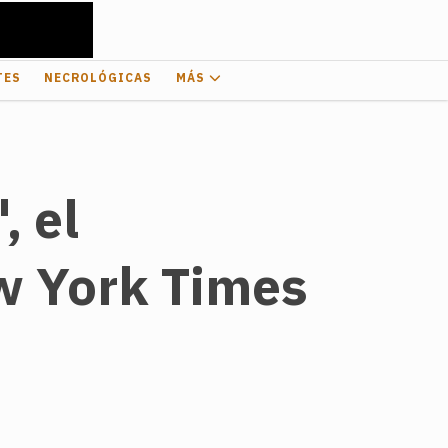
TES
NECROLÓGICAS
MÁS
, el
w York Times