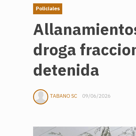
Policiales
Allanamiento
droga fraccion
detenida
TABANO SC
09/06/2026