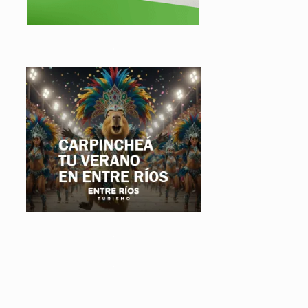
.
.
.