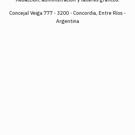
Concejal Veiga 777 -
3200 - Concordia, Entre Ríos -
Argentina
Director: LUIS A. MAZURIER
Registro Nacional de la Propiedad Intelectual
Nº095351
Es una edición de COTRAPRETEL LTDA., protegida
por la Ley Nacional 11.723 de Derechos de Autor.
Edición digital: www.diarioelsol.com.ar
03456023678
Concejal Veiga 777