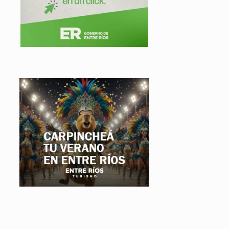
.
.
.