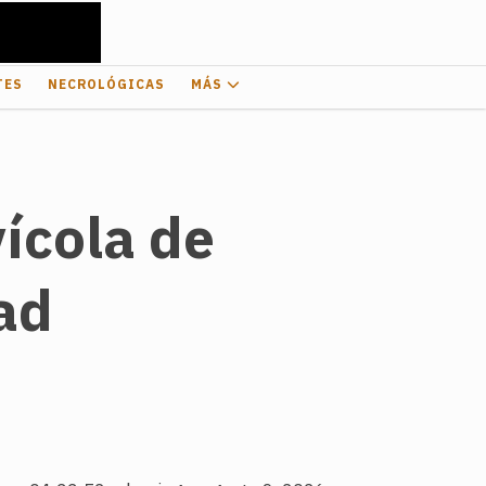
TES
NECROLÓGICAS
MÁS
vícola de
ad