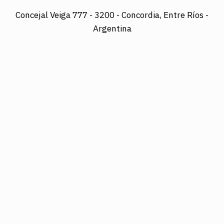
Concejal Veiga 777 -
3200 - Concordia, Entre Ríos -
Argentina
Director: LUIS A. MAZURIER
Registro Nacional de la Propiedad Intelectual
Nº095351
Es una edición de COTRAPRETEL LTDA., protegida
por la Ley Nacional 11.723 de Derechos de Autor.
Edición digital: www.diarioelsol.com.ar
03456023678
Concejal Veiga 777