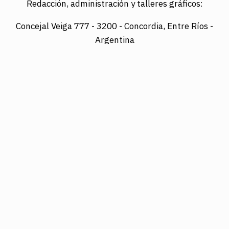
Redacción, administración y talleres gráficos:
Concejal Veiga 777 -
3200 - Concordia, Entre Ríos -
Argentina
Director: LUIS A. MAZURIER
Registro Nacional de la Propiedad Intelectual
Nº095351
Es una edición de COTRAPRETEL LTDA., protegida
por la Ley Nacional 11.723 de Derechos de Autor.
Edición digital: www.diarioelsol.com.ar