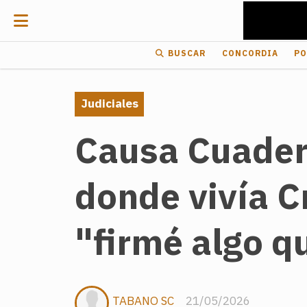
BUSCAR
CONCORDIA
PO
Judiciales
Causa Cuadern
donde vivía C
"firmé algo qu
TABANO SC
21/05/2026