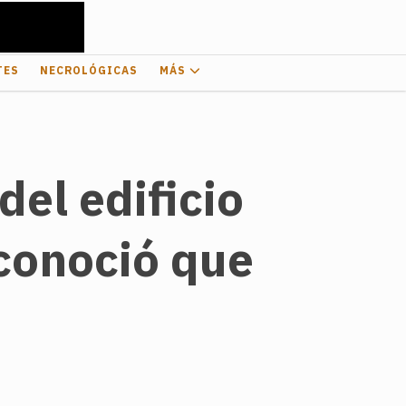
TES
NECROLÓGICAS
MÁS
el edificio
econoció que