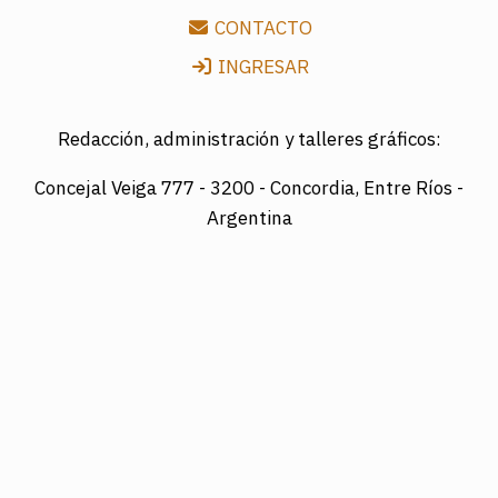
CONTACTO
INGRESAR
Redacción, administración y talleres gráficos:
Concejal Veiga 777 -
3200 - Concordia, Entre Ríos -
Argentina
Director: LUIS A. MAZURIER
Registro Nacional de la Propiedad Intelectual
Nº095351
Es una edición de COTRAPRETEL LTDA., protegida
por la Ley Nacional 11.723 de Derechos de Autor.
Edición digital: www.diarioelsol.com.ar