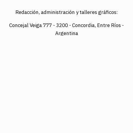
Redacción, administración y talleres gráficos:
Concejal Veiga 777 -
3200 - Concordia, Entre Ríos -
Argentina
Director: LUIS A. MAZURIER
Registro Nacional de la Propiedad Intelectual
Nº095351
Es una edición de COTRAPRETEL LTDA., protegida
por la Ley Nacional 11.723 de Derechos de Autor.
Edición digital: www.diarioelsol.com.ar