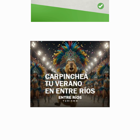
.
.
.