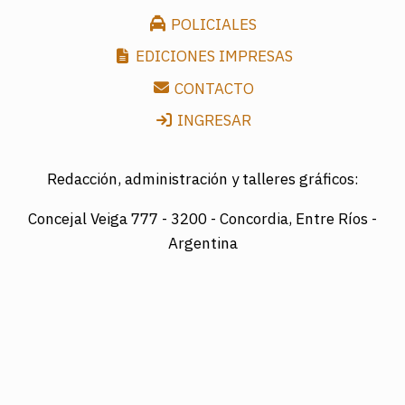
POLICIALES
EDICIONES IMPRESAS
CONTACTO
INGRESAR
Redacción, administración y talleres gráficos:
Concejal Veiga 777 -
3200 - Concordia, Entre Ríos -
Argentina
Director: LUIS A. MAZURIER
Registro Nacional de la Propiedad Intelectual
Nº095351
Es una edición de COTRAPRETEL LTDA., protegida