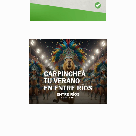
.
.
.