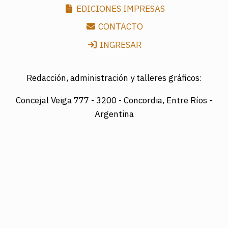
EDICIONES IMPRESAS
CONTACTO
INGRESAR
Redacción, administración y talleres gráficos:
Concejal Veiga 777 -
3200 - Concordia, Entre Ríos -
Argentina
Director: LUIS A. MAZURIER
Registro Nacional de la Propiedad Intelectual
Nº095351
Es una edición de COTRAPRETEL LTDA., protegida
por la Ley Nacional 11.723 de Derechos de Autor.