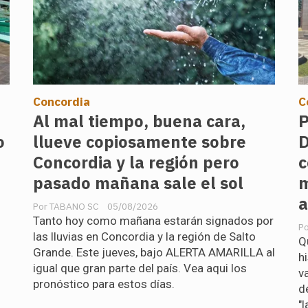
Concordia
C
Al mal tiempo, buena cara,
P
o
llueve copiosamente sobre
D
Concordia y la región pero
c
pasado mañana sale el sol
m
a
TABANO SC
05/08/2026
Tanto hoy como mañana estarán signados por
las lluvias en Concordia y la región de Salto
Q
Grande. Este jueves, bajo ALERTA AMARILLA al
h
igual que gran parte del país. Vea aqui los
v
pronóstico para estos días.
d
"