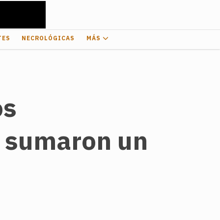
TES
NECROLÓGICAS
MÁS
os
a sumaron un