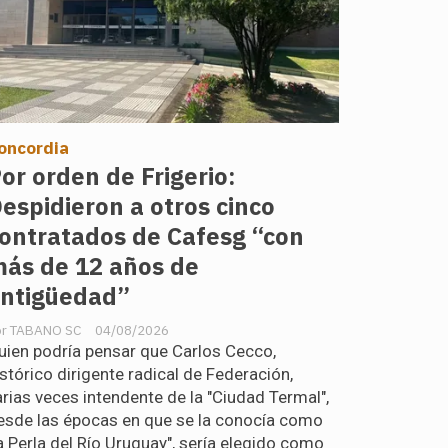
oncordia
or orden de Frigerio:
espidieron a otros cinco
ontratados de Cafesg “con
ás de 12 años de
ntigüedad”
TABANO SC
04/08/2026
uien podría pensar que Carlos Cecco,
istórico dirigente radical de Federación,
arias veces intendente de la "Ciudad Termal",
esde las épocas en que se la conocía como
la Perla del Río Uruguay", sería elegido como