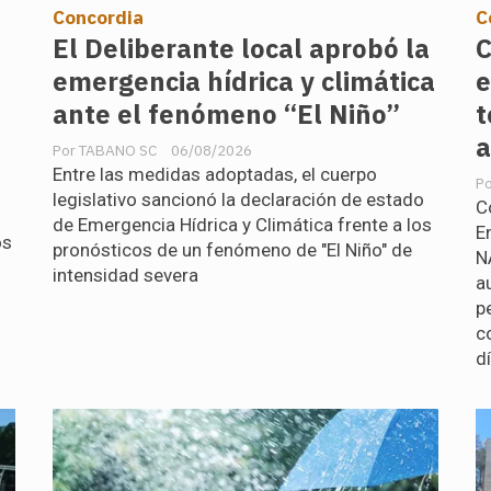
Concordia
C
El Deliberante local aprobó la
C
emergencia hídrica y climática
e
ante el fenómeno “El Niño”
t
a
TABANO SC
06/08/2026
Entre las medidas adoptadas, el cuerpo
legislativo sancionó la declaración de estado
C
de Emergencia Hídrica y Climática frente a los
E
os
pronósticos de un fenómeno de "El Niño" de
N
intensidad severa
a
p
c
d