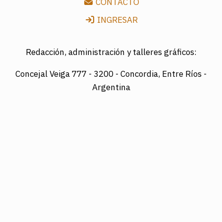
CONTACTO
INGRESAR
Redacción, administración y talleres gráficos:
Concejal Veiga 777 -
3200 - Concordia, Entre Ríos -
Argentina
Director: LUIS A. MAZURIER
Registro Nacional de la Propiedad Intelectual
Nº095351
Es una edición de COTRAPRETEL LTDA., protegida
por la Ley Nacional 11.723 de Derechos de Autor.
Edición digital: www.diarioelsol.com.ar