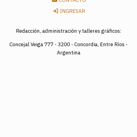
CONTACTO
INGRESAR
Redacción, administración y talleres gráficos:
Concejal Veiga 777 -
3200 - Concordia, Entre Ríos -
Argentina
Director: LUIS A. MAZURIER
Registro Nacional de la Propiedad Intelectual
Nº095351
Es una edición de COTRAPRETEL LTDA., protegida
por la Ley Nacional 11.723 de Derechos de Autor.
Edición digital: www.diarioelsol.com.ar