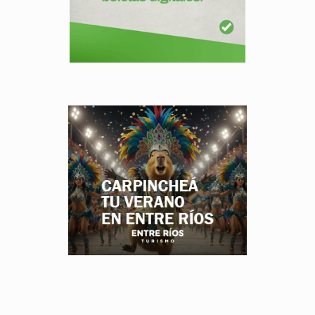
.
.
.